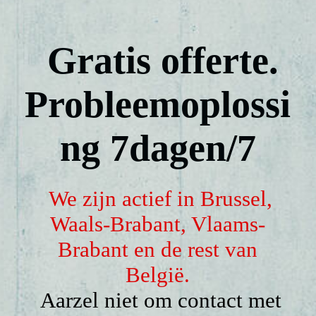
Computerbedrading
Gratis offerte.
Installatie en vervanging van parlofoons en videofoons
Probleemoplossi
Domotica
ng 7dagen/7
CONTACT
We zijn actief in Brussel,
Waals-Brabant, Vlaams-
Voor bouwbedrijven:
Brabant en de rest van
België.
Aarzel niet om contact met