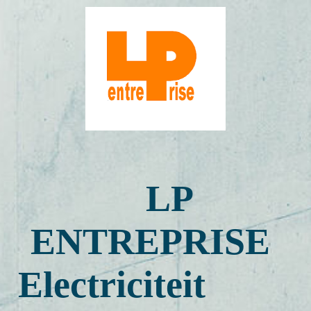
NL
LP Entreprisé - home
Elektrische installaties op norm brengen
LP
Probleemoplossing
ENTREPRISE
Je installatie uitbreiden of ombouwen
Electriciteit